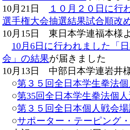
10月21日
１０月２０日に行
選手権大会抽選結果試合順改
10月15日 東日本学連福本様
10月6日に行われました「
会」の結果
が届きました
10月13日 中部日本学連岩井
○
第３５回全日本学生拳法個
○
第35回全日本学生拳法個
○
第３５回全日本個人戦会場
○
サポーター・テーピング