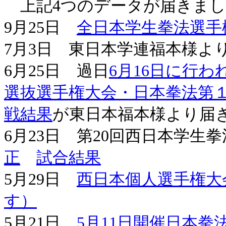
上記4つのデータが届きまし
9月25日
全日本学生拳法選手
7月3日 東日本学連福本様よ
6月25日 過日
6月16日に行
選抜選手権大会・日本拳法第
戦結果
が東日本福本様より届
6月23日 第20回西日本学
正
試合結果
5月29日
西日本個人選手権大
す）
5月21日
5月11日開催日本拳