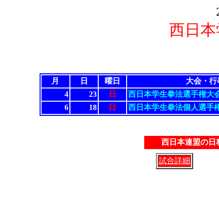
西日本
月
日
曜日
大会・行
4
23
日
西日本学生拳法選手権大
6
18
日
西日本学生拳法個人選手
西日本連盟の日
試合詳細