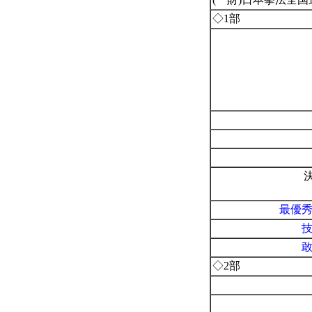
◇1部
最優
◇2部