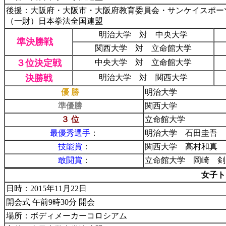
後援：大阪府・大阪市・大阪府教育委員会・サンケイスポー
（一財）日本拳法全国連盟
明治大学 対 中央大学
準決勝戦
関西大学 対 立命館大学
３位決定戦
中央大学 対 立命館大学
決勝戦
明治大学 対 関西大学
優 勝
明治大学
準優勝
関西大学
３ 位
立命館大学
最優秀選手
：
明治大学 石田圭吾 
技能賞
：
関西大学 高村和真 
敢闘賞
：
立命館大学 岡崎 剣
女子ト
日時：2015年11月22日
開会式 午前9時30分 開会
場所：ボディメーカーコロシアム