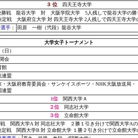
３ 位
四天王寺大学
決勝戦 龍谷大学 対 大阪学院大学 5人残しで龍谷大学の勝
決定戦 大阪府立大学 対 四天王寺大学 2人残しで四天王寺大学
秀選手
：
田原 一樹（弐段）龍谷大学
大学女子トーナメント
日（日）
 開会
育館
法連盟
市・大阪府教育委員会・サンケイスポーツ・NHK大阪放送局・
国連盟
1位
関西大学Ａ
２位
同志社大学
３位
立命館大学
戦 関西大学A 対 同志社大学 ２勝１引き分けで関西大学A
決定戦 関西大学B 対 立命館大学 １勝２引き分けで立命館大学