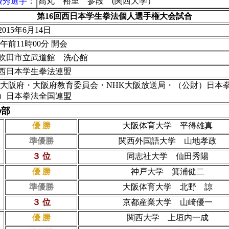
優秀選手
：
髙丸 裕里 参段 (関西大学）
第16回西日本学生拳法個人選手権大会試合
015年
6月14日
午前11時00分 開会
吹田市立武道館 洗心館
西日本学生拳法連盟
 大阪府・大阪府教育委員会・NHK大阪放送局・（公財）日本
）日本拳法全国連盟
の部
優 勝
大阪体育大学 平得雄真
準優勝
関西外国語大学 山地孝政
３ 位
同志社大学 仙田秀陽
優 勝
神戸大学 箕浦健二
準優勝
大阪体育大学 北野 諒
３ 位
京都産業大学 山崎優一
優 勝
関西大学 上垣内一成