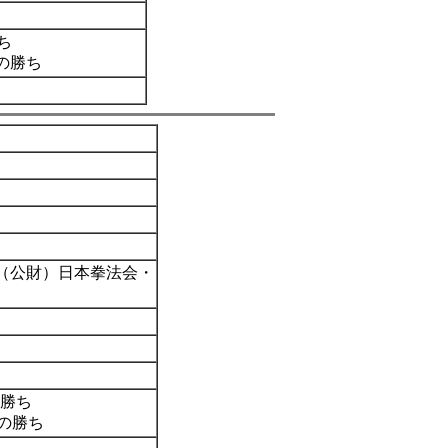
ち
の勝ち
（公財）日本拳法会・
の勝ち
の勝ち