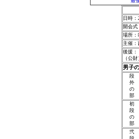
最
日時：2
開会式 
場所：
主催：
後援：
（公財
男子
段
外
の
部
初
段
の
部
弐
段