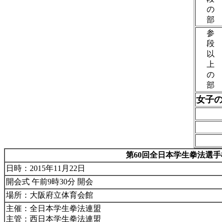
の
部
参
段
以
上
の
部
女子
第60回
全日本学生拳法選手
日時：2015年11月22日
開会式 午前9時30分 開会
場所：大阪府立体育会館
主催：全日本学生拳法連盟
主管：西日本学生拳法連盟