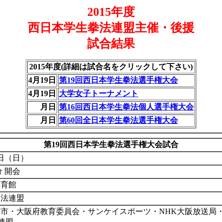
2015年度
西日本学生拳法連盟主催・後援
試合結果
2015年度
(詳細は試合名をクリックして下さい)
4月19日
第19回西日本学生拳法選手権大会
4月19日
大学女子トーナメント
月日
第16回西日本学生拳法個人選手権大会
月日
第60回全日本学生拳法選手権大会
第19回
西日本学生拳法選手権大会試合
9日（日）
分 開会
体育館
拳法連盟
市・大阪府教育委員会・サンケイスポーツ・NHK大阪放送局・
連盟