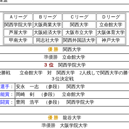
Ａリーグ
Ｂリーグ
Ｃリーグ
Ｄリーグ
関西学院大学
大阪商業大学
関西大学
立命館大学
芦屋大学
大阪経済大学
大阪市立大学
大阪体育大学
甲南大学
同志社大学
関西外国語大学
神戸大学
優 勝
関西大学
準優勝
立命館大学
３ 位
関西学院大学
決勝戦 立命館大学 対 関西大学 2人残しで関西大学の勝
３位決定戦
秀選手
：
安永 一志 （参段） 関西大学
技能賞
：
岡崎 剣 （参段） 立命館大学
敢闘賞
：
豊岡 浩平 （参段） 関西学院大学
優 勝
龍谷大学
準優勝
大阪学院大学