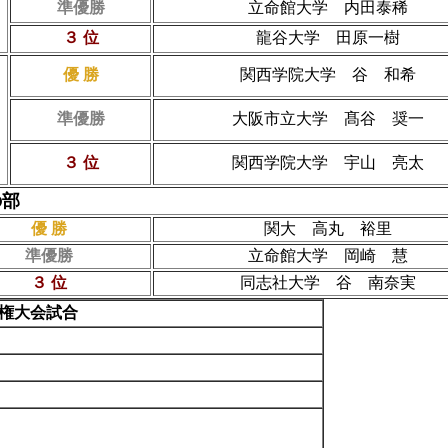
準優勝
立命館大学 内田泰稀
３ 位
龍谷大学 田原一樹
優 勝
関西学院大学 谷 和希
準優勝
大阪市立大学 髙谷 奨一
３ 位
関西学院大学 宇山 亮太
の部
優 勝
関大 高丸 裕里
準優勝
立命館大学 岡崎 慧
３ 位
同志社大学 谷 南奈実
権大会試合