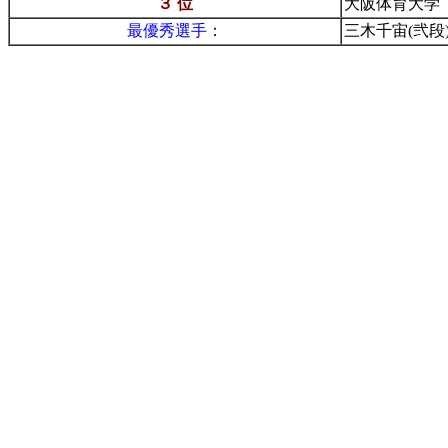
３ 位
大阪体育大学
最優秀選手
：
三木千宙(弐段