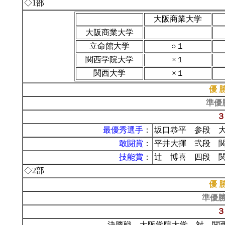
◇1部
大阪商業大学
大阪商業大学
立命館大学
○１
関西学院大学
×１
関西大学
×１
優 
準優
３
最優秀選手
：
坂口恭平 参段 
敢闘賞
：
平井大揮 弐段 
技能賞
：
辻 博喜 四段 
◇2部
優 
準優
３
決勝戦 大阪学院大学 対 関