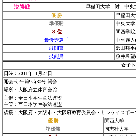
決勝戦
早稲田大学 対 中央
優 勝
早稲田大
準優勝
中央大学
３ 位
関西学院
最優秀選手
：
中村泰人
敢闘賞
：
浜田翔平
技能賞
：
桜井希望
女子ト
日時：2011年11月27日
開会式 午前9時30分 開会
場所：大阪府立体育会館
主催：全日本学生拳法連盟
主管：西日本学生拳法連盟
後援：大阪府・大阪市・大阪府教育委員会・サンケイスポーツ
優 勝
関西大学
準優勝
同志社大学