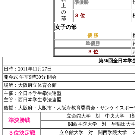
準優勝
上
の
３ 位
部
女子の部
優 勝
準優勝
３ 位
第56回
全日本学
日時：2011年11月27日
開会式 午前9時30分 開会
場所：大阪府立体育会館
主催：全日本学生拳法連盟
主管：西日本学生拳法連盟
後援：大阪府・大阪市・大阪府教育委員会・サンケイスポーツ
立命館大学 対 中央大学 1対
準決勝戦
関西学院大学 対 早稲田大
３位決定戦
立命館大学 対 関西学院大学 ２