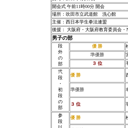
開会式 午前11時00分 開会
場所：吹田市立武道館 洗心館
主催：西日本学生拳法連盟
後援： 大阪府・大阪府教育委員会・
男子の部
段
優 勝
外
準優勝
の
３ 位
部
弐
優 勝
段
・
初
準優勝
段
の
３ 位
部
参
優 勝
段
以